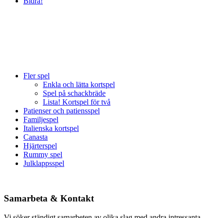
Bidra!
Fler spel
Enkla och lätta kortspel
Spel på schackbräde
Lista! Kortspel för två
Patienser och patiensspel
Familjespel
Italienska kortspel
Canasta
Hjärterspel
Rummy spel
Julklappsspel
Samarbeta & Kontakt
Vi söker ständigt samarbeten av olika slag med andra intressanta