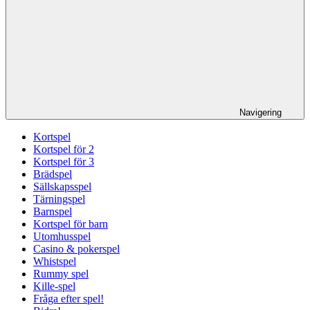
Navigering
Kortspel
Kortspel för 2
Kortspel för 3
Brädspel
Sällskapsspel
Tärningspel
Barnspel
Kortspel för barn
Utomhusspel
Casino & pokerspel
Whistspel
Rummy spel
Kille-spel
Fråga efter spel!