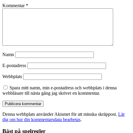
Kommentar
*
Namn
E-postadress
Webbplats
Spara mitt namn, min e-postadress och webbplats i denna
webbläsare till nästa gång jag skriver en kommentar.
Denna webbplats använder Akismet för att minska skräppost.
Lär
dig om hur din kommentarsdata bearbetas
.
Bäst på spelregler