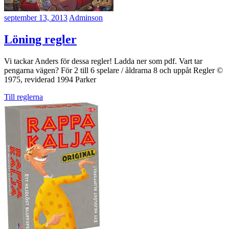
september 13, 2013
Adminson
Löning regler
Vi tackar Anders för dessa regler! Ladda ner som pdf. Vart tar
pengarna vägen? För 2 till 6 spelare / åldrarna 8 och uppåt Regler ©
1975, reviderad 1994 Parker
Till reglerna