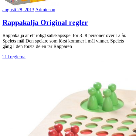
augusti 28, 2013
Adminson
Rappakalja Original regler
Rappakalja är ett roligt sällskapsspel för 3- 8 personer över 12 år.
Spelets mål Den spelare som först kommer i mål vinner. Spelets
gång I den första delen tar Rapparen
Till reglerna