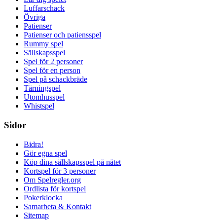
Luffarschack
Övriga
Patienser
Patienser och patiensspel
Rummy spel
Sällskapsspel
Spel för 2 personer
Spel för en person
Spel på schackbräde
Tärningspel
Utomhusspel
Whistspel
Sidor
Bidra!
Gör egna spel
Köp dina sällskapsspel på nätet
Kortspel för 3 personer
Om Spelregler.org
Ordlista för kortspel
Pokerklocka
Samarbeta & Kontakt
Sitemap