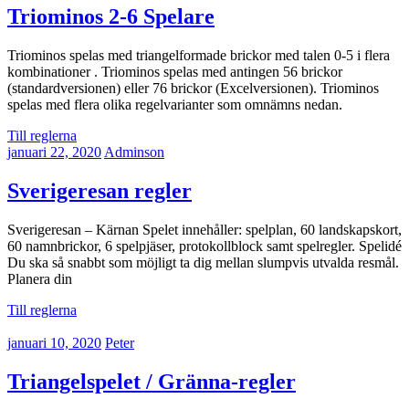
Triominos 2-6 Spelare
Triominos spelas med triangelformade brickor med talen 0-5 i flera
kombinationer . Triominos spelas med antingen 56 brickor
(standardversionen) eller 76 brickor (Excelversionen). Triominos
spelas med flera olika regelvarianter som omnämns nedan.
Till reglerna
januari 22, 2020
Adminson
Sverigeresan regler
Sverigeresan – Kärnan Spelet innehåller: spelplan, 60 landskapskort,
60 namnbrickor, 6 spelpjäser, protokollblock samt spelregler. Spelidé
Du ska så snabbt som möjligt ta dig mellan slumpvis utvalda resmål.
Planera din
Till reglerna
januari 10, 2020
Peter
Triangelspelet / Gränna-regler