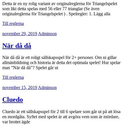
Detta är en ny rolig variant av originalreglerna för Triangelspelet
som likt detta spelas med 56 eller 77 trianglar (Se även
originalreglerna för Triangelspelet ) . Spelregler: 1. Lägg alla
Till reglerna
november 29, 2019
Adminson
När då då
När då då är ett roligt sällskapsspel för 2+ personer. Om ni gillar
allmänbildning och historia är detta det optimala spelet! Hur spelar
man ”När då då”? Spelet går ut
Till reglerna
november 15, 2019
Adminson
Cluedo
Cluedo är ett sällskapsspel för 2 till 6 spelare som går ut på att lösa
en mordgåta. Syftet med spelet är att avgöra vem som är mördare,
var brottet ägde