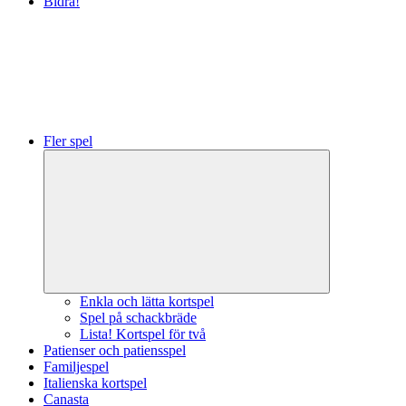
Bidra!
Fler spel
Expandera
undermeny
Enkla och lätta kortspel
Spel på schackbräde
Lista! Kortspel för två
Patienser och patiensspel
Familjespel
Italienska kortspel
Canasta