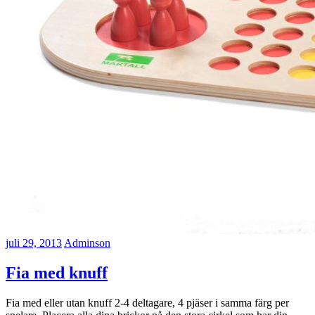
juli 29, 2013
Adminson
Fia med knuff
Fia med eller utan knuff 2-4 deltagare, 4 pjäser i samma färg per