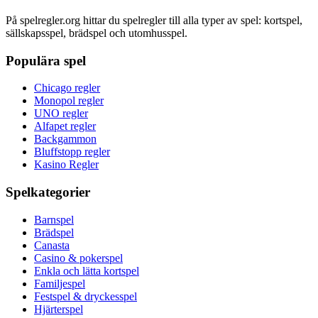
På spelregler.org hittar du spelregler till alla typer av spel: kortspel,
sällskapsspel, brädspel och utomhusspel.
Populära spel
Chicago regler
Monopol regler
UNO regler
Alfapet regler
Backgammon
Bluffstopp regler
Kasino Regler
Spelkategorier
Barnspel
Brädspel
Canasta
Casino & pokerspel
Enkla och lätta kortspel
Familjespel
Festspel & dryckesspel
Hjärterspel