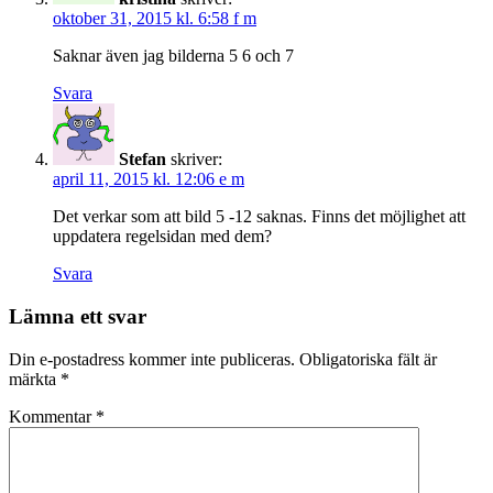
oktober 31, 2015 kl. 6:58 f m
Saknar även jag bilderna 5 6 och 7
Svara
Stefan
skriver:
april 11, 2015 kl. 12:06 e m
Det verkar som att bild 5 -12 saknas. Finns det möjlighet att
uppdatera regelsidan med dem?
Svara
Lämna ett svar
Din e-postadress kommer inte publiceras.
Obligatoriska fält är
märkta
*
Kommentar
*