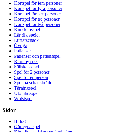
Kortspel för fem personer
Kortspel för fyra personer
Kortspel för sex personer
Kortspel för tre personer
Kortspel för två personer
Kunskapsspel
Lär dig spelet
Luffarschack
Övriga
Patienser
Patienser och patiensspel
Rummy spel
Sällskapsspel
Spel för 2 personer
Spel för en person
Spel på schackbräde
Tärningspel
Utomhusspel
Whistspel
Sidor
Bidra!
Gör egna spel
Köp dina sällskapsspel på nätet