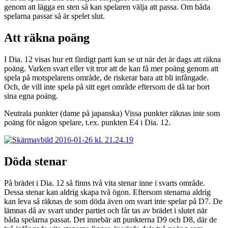
genom att lägga en sten så kan spelaren välja att passa. Om båda
spelarna passar så är spelet slut.
Att räkna poäng
I Dia. 12 visas hur ett färdigt parti kan se ut när det är dags att räkna
poäng. Varken svart eller vit tror att de kan få mer poäng genom att
spela på motspelarens område, de riskerar bara att bli infångade.
Och, de vill inte spela på sitt eget område eftersom de då tar bort
sina egna poäng.
Neutrala punkter (dame på japanska) Vissa punkter räknas inte som
poäng för någon spelare, t.ex. punkten E4 i Dia. 12.
Döda stenar
På brädet i Dia. 12 så finns två vita stenar inne i svarts område.
Dessa stenar kan aldrig skapa två ögon. Eftersom stenarna aldrig
kan leva så räknas de som döda även om svart inte spelar på D7. De
lämnas då av svart under partiet och får tas av brädet i slutet när
båda spelarna passat. Det innebär att punkterna D9 och D8, där de