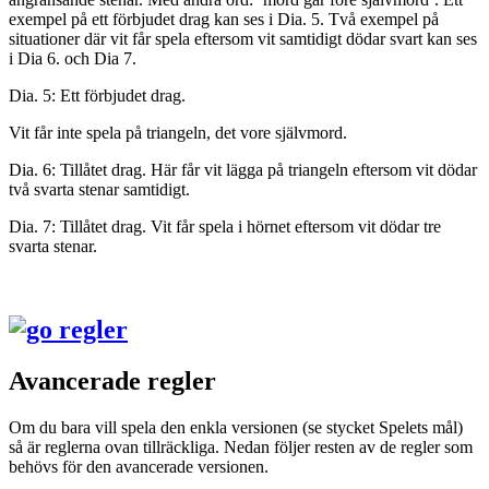
exempel på ett förbjudet drag kan ses i Dia. 5. Två exempel på
situationer där vit får spela eftersom vit samtidigt dödar svart kan ses
i Dia 6. och Dia 7.
Dia. 5: Ett förbjudet drag.
Vit får inte spela på triangeln, det vore självmord.
Dia. 6: Tillåtet drag. Här får vit lägga på triangeln eftersom vit dödar
två svarta stenar samtidigt.
Dia. 7: Tillåtet drag. Vit får spela i hörnet eftersom vit dödar tre
svarta stenar.
Avancerade regler
Om du bara vill spela den enkla versionen (se stycket Spelets mål)
så är reglerna ovan tillräckliga. Nedan följer resten av de regler som
behövs för den avancerade versionen.