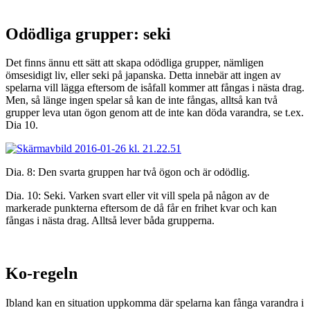
Odödliga grupper: seki
Det finns ännu ett sätt att skapa odödliga grupper, nämligen
ömsesidigt liv, eller seki på japanska. Detta innebär att ingen av
spelarna vill lägga eftersom de isåfall kommer att fångas i nästa drag.
Men, så länge ingen spelar så kan de inte fångas, alltså kan två
grupper leva utan ögon genom att de inte kan döda varandra, se t.ex.
Dia 10.
Dia. 8: Den svarta gruppen har två ögon och är odödlig.
Dia. 10: Seki. Varken svart eller vit vill spela på någon av de
markerade punkterna eftersom de då får en frihet kvar och kan
fångas i nästa drag. Alltså lever båda grupperna.
Ko-regeln
Ibland kan en situation uppkomma där spelarna kan fånga varandra i