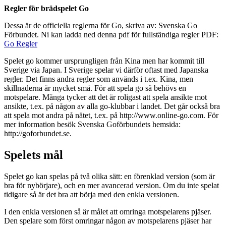
Regler för brädspelet Go
Dessa är de officiella reglerna för Go, skriva av: Svenska Go
Förbundet. Ni kan ladda ned denna pdf för fullständiga regler PDF:
Go Regler
Spelet go kommer ursprungligen från Kina men har kommit till
Sverige via Japan. I Sverige spelar vi därför oftast med Japanska
regler. Det finns andra regler som används i t.ex. Kina, men
skillnaderna är mycket små. För att spela go så behövs en
motspelare. Många tycker att det är roligast att spela ansikte mot
ansikte, t.ex. på någon av alla go-klubbar i landet. Det går också bra
att spela mot andra på nätet, t.ex. på http://www.online-go.com. För
mer information besök Svenska Goförbundets hemsida:
http://goforbundet.se.
Spelets mål
Spelet go kan spelas på två olika sätt: en förenklad version (som är
bra för nybörjare), och en mer avancerad version. Om du inte spelat
tidigare så är det bra att börja med den enkla versionen.
I den enkla versionen så är målet att omringa motspelarens pjäser.
Den spelare som först omringar någon av motspelarens pjäser har