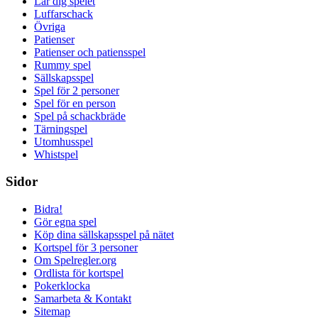
Lär dig spelet
Luffarschack
Övriga
Patienser
Patienser och patiensspel
Rummy spel
Sällskapsspel
Spel för 2 personer
Spel för en person
Spel på schackbräde
Tärningspel
Utomhusspel
Whistspel
Sidor
Bidra!
Gör egna spel
Köp dina sällskapsspel på nätet
Kortspel för 3 personer
Om Spelregler.org
Ordlista för kortspel
Pokerklocka
Samarbeta & Kontakt
Sitemap