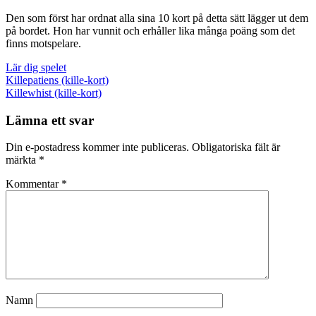
Den som först har ordnat alla sina 10 kort på detta sätt lägger ut dem
på bordet. Hon har vunnit och erhåller lika många poäng som det
finns motspelare.
Lär dig spelet
Inläggsnavigering
Föregående
Killepatiens (kille-kort)
inlägg:
Nästa
Killewhist (kille-kort)
inlägg:
Lämna ett svar
Din e-postadress kommer inte publiceras.
Obligatoriska fält är
märkta
*
Kommentar
*
Namn