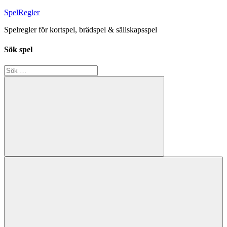
Hoppa
SpelRegler
till
Spelregler för kortspel, brädspel & sällskapsspel
innehåll
Sök spel
Sök
efter:
Sök