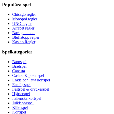
Populära spel
Chicago regler
Monopol regler
UNO regler
Alfapet regler
Backgammon
Bluffstopp regler
Kasino Regler
Spelkategorier
Barnspel
Brädspel
Canasta
Casino & pokerspel
Enkla och lätta kortspel
Familjespel
Festspel & dryckesspel
Hjärterspel
Italienska kortspel
Julklappsspel
Kille-spel
Kortspel