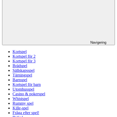
Navigering
Kortspel
Kortspel för 2
Kortspel för 3
Brädspel
Sällskapsspel
Tärningspel
Barnspel
Kortspel för barn
Utomhusspel
Casino & pokerspel
Whistspel
Rummy spel
Kille-spel
Fråga efter spel!