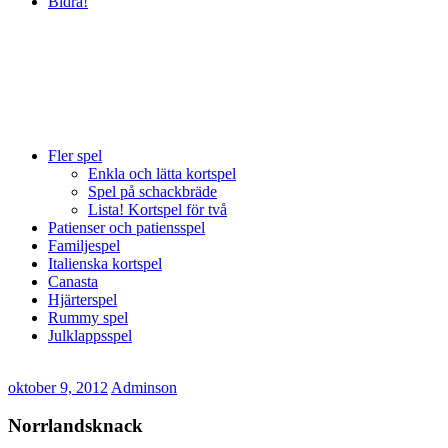
Bidra!
Fler spel
Enkla och lätta kortspel
Spel på schackbräde
Lista! Kortspel för två
Patienser och patiensspel
Familjespel
Italienska kortspel
Canasta
Hjärterspel
Rummy spel
Julklappsspel
oktober 9, 2012
Adminson
Norrlandsknack