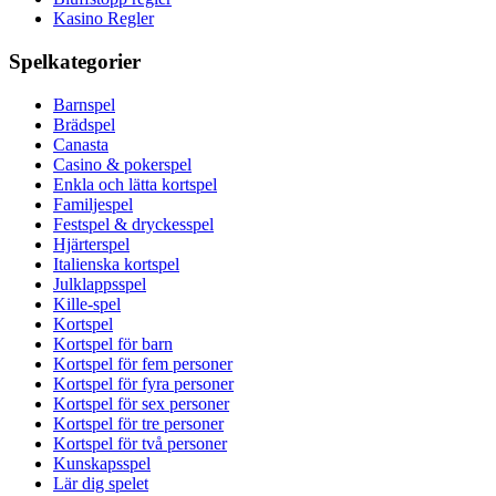
Kasino Regler
Spelkategorier
Barnspel
Brädspel
Canasta
Casino & pokerspel
Enkla och lätta kortspel
Familjespel
Festspel & dryckesspel
Hjärterspel
Italienska kortspel
Julklappsspel
Kille-spel
Kortspel
Kortspel för barn
Kortspel för fem personer
Kortspel för fyra personer
Kortspel för sex personer
Kortspel för tre personer
Kortspel för två personer
Kunskapsspel
Lär dig spelet