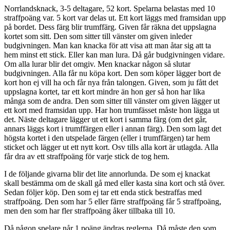
Norrlandsknack, 3-5 deltagare, 52 kort. Spelarna belastas med 10
straffpoäng var. 5 kort var delas ut. Ett kort läggs med framsidan upp
på bordet. Dess färg blir trumffärg. Given får räkna det uppslagna
kortet som sitt. Den som sitter till vänster om given inleder
budgivningen. Man kan knacka för att visa att man åtar sig att ta
hem minst ett stick. Eller kan man lura. Då går budgivningen vidare.
Om alla lurar blir det omgiv. Men knackar någon så slutar
budgivningen. Alla får nu köpa kort. Den som köper lägger bort de
kort hon ej vill ha och får nya från talongen. Given, som ju fått det
uppslagna kortet, tar ett kort mindre än hon ger så hon har lika
många som de andra. Den som sitter till vänster om given lägger ut
ett kort med framsidan upp. Har hon trumfässet måste hon lägga ut
det. Näste deltagare lägger ut ett kort i samma färg (om det går,
annars läggs kort i trumffärgen eller i annan färg). Den som lagt det
högsta kortet i den utspelade färgen (eller i trumffärgen) tar hem
sticket och lägger ut ett nytt kort. Osv tills alla kort är utlagda. Alla
får dra av ett straffpoäng för varje stick de tog hem.
I de följande givarna blir det lite annorlunda. De som ej knackat
skall bestämma om de skall gå med eller kasta sina kort och stå över.
Sedan följer köp. Den som ej tar ett enda stick bestraffas med
straffpoäng. Den som har 5 eller färre straffpoäng får 5 straffpoäng,
men den som har fler straffpoäng åker tillbaka till 10.
Då någon spelare når 1 poäng ändras reglerna. Då måste den som