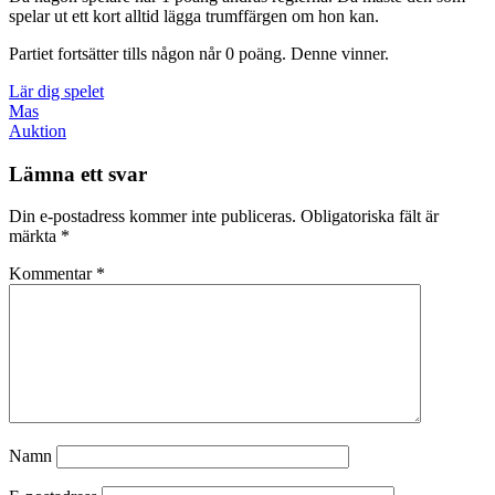
spelar ut ett kort alltid lägga trumffärgen om hon kan.
Partiet fortsätter tills någon når 0 poäng. Denne vinner.
Lär dig spelet
Inläggsnavigering
Föregående
Mas
inlägg:
Nästa
Auktion
inlägg:
Lämna ett svar
Din e-postadress kommer inte publiceras.
Obligatoriska fält är
märkta
*
Kommentar
*
Namn