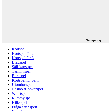
Navigering
Kortspel
Kortspel för 2
Kortspel för 3
Brädspel
Sällskapsspel
Tärningspel
Barnspel
Kortspel för barn
Utomhusspel
Casino & pokerspel
Whistspel
Rummy spel
Kille-spel
Fråga efter spel!