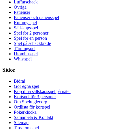
Luffarschack
Övriga
Patienser
Patienser och patiensspel
Rummy spel
Sällskapsspel
Spel för 2 personer
Spel för en person
Spel på schackbräde
Tärningspel
Utomhusspel
Whistspel
Sidor
Bidra!
Gör egna spel
Köp dina sällskapsspel på nätet
Kortspel för 3 personer
Om Spelregler.org
Ordlista för kortspel
Pokerklocka
Samarbeta & Kontakt
Sitemap
Tipsa om spel