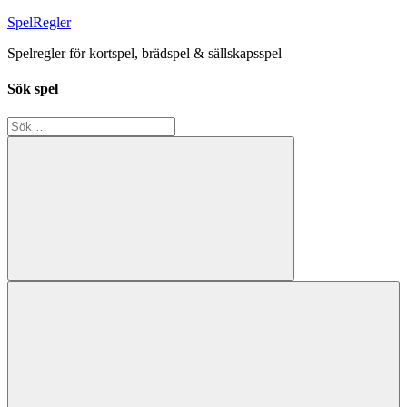
Hoppa
SpelRegler
till
Spelregler för kortspel, brädspel & sällskapsspel
innehåll
Sök spel
Sök
efter:
Sök