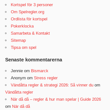
Kortspel för 3 personer
Om Spelregler.org
Ordlista för kortspel
Pokerklocka
Samarbeta & Kontakt
Sitemap
Tipsa om spel
Senaste kommentarerna
Jennie
om
Bismarck
Anonym
om
Stress regler
Vändåtta regler & strategi 2026: Så vinner du
om
Vändåtta regler
När då då – regler & hur man spelar | Guide 2026
om
När då då