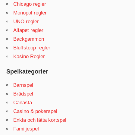
Chicago regler
Monopol regler
UNO regler
Alfapet regler
Backgammon
Bluffstopp regler
Kasino Regler
Spelkategorier
Barnspel
Brädspel
Canasta
Casino & pokerspel
Enkla och lätta kortspel
Familjespel