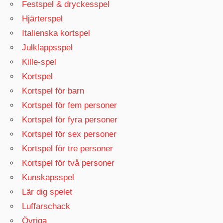
Festspel & dryckesspel
Hjärterspel
Italienska kortspel
Julklappsspel
Kille-spel
Kortspel
Kortspel för barn
Kortspel för fem personer
Kortspel för fyra personer
Kortspel för sex personer
Kortspel för tre personer
Kortspel för två personer
Kunskapsspel
Lär dig spelet
Luffarschack
Övriga