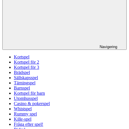
Navigering
Kortspel
Kortspel för 2
Kortspel för 3
Brädspel
Sällskapsspel
Tärningspel
Barnspel
Kortspel för barn
Utomhusspel
Casino & pokerspel
Whistspel
Rummy spel
Kille-spel
Fråga efter spel!