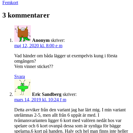
inlägg:
Nästa
Femkort
inlägg:
3 kommentarer
Anonym
skriver:
maj 12, 2020 kl. 8:00 e m
Vad händer om båda lägger ut exempelvis kung i första
omgången?
Vem vinner sticket??
Svara
Eric Sandberg
skriver:
mars 14, 2019 kl. 10:24 f m
Detta avviker från den variant jag har lärt mig. I min variant
utelämnas 2-5, men allt från 6 uppåt är med. I
tvåmansvarianten ligger 6 kort med valören nedåt hos var
spelare och 6 kort ovanpå dessa som är synliga för bägge
spelarna.6 kort på handen. Halv och hel man finns inte heller