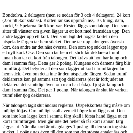
Bondtolva, 2 deltagare (men se nedan för 3 och 4 deltagare), 24 kort
(2:or till 8:or saknas). Korten rankas uppifrån äss, 10, kung, dam,
knekt, 9. Spelarna får 6 kort var. Resten läggs som talong. Den som
sitter till vänster om given lägger ut ett kort med framsidan upp. Den
andre lägger upp ett kort. Den som lagt det högsta kortet i den
utspelade färgen tar hem sticket. Denne tar upp talongens översta
kort, den andre tar det näst översta. Den som tog sticket lägger upp
ett nytt kort. Osv. Den som tar hem ett stick får deklarera trumf
innan hon tar ett kort från talongen. Det krävs att hon har kung och
dam i samma färg. Detta ger 2 poäng. Kungens och damens färg blir
trumffärg. Det betyder att den som lägger ut kort i trumffärgen tar
hem stick, även om detta inte är den utspelade färgen. Sedan trumf
deklarerats kan på samma sätt tjog deklareras (det är förbjudet att
deklarera det samtidigt även om man har båda). Tjog är kung och
dam i samma färg. Det ger 1 poäng. När talongen är slut får varken
trumf eller tjog deklareras.
När talongen tagit slut ändras reglerna. Utspelskortets färg måste om
möjligt följas. Om möjligt skall även ett högre kort läggas ut. Den
som inte kan lägga kort i samma färg skall i första hand lägga ut ett
kort i trumffärgen. Men går inte det heller så får kort i annan färg
läggas ut. När alla kort är utlagda ges 1 poäng till den som tog sista
sticket. 1 poäng ges även till den som tog det största antalet äss och