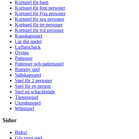
Kortspel för barn
Kortspel för fem personer
Kortspel för fyra personer
Kortspel för sex personer
Kortspel för tre personer
Kortspel för två personer
Kunskapsspel
Lär dig spelet
Luffarschack
Övriga
Patienser
Patienser och patiensspel
Rummy spel
Sällskapsspel
Spel för 2 personer
Spel för en person
Spel på schackbräde
Tärningspel
Utomhusspel
Whistspel
Sidor
Bidra!
Gör egna spel