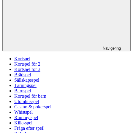
Navigering
Kortspel
Kortspel för 2
Kortspel för 3
Brädspel
Sällskapsspel
Tärningspel
Barnspel
Kortspel för barn
Utomhusspel
Casino & pokerspel
Whistspel
Rummy spel
Kille-spel
Fråga efter spel!