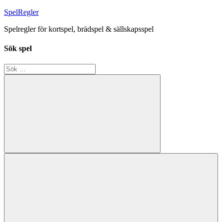
Hoppa
SpelRegler
till
Spelregler för kortspel, brädspel & sällskapsspel
innehåll
Sök spel
Sök
efter:
Sök