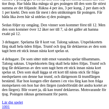
tior ihop. Har båda lika många så ges poängen till den som får störst
summa av det följande. Räkna 4 per äss, 3 per kung, 2 per dam och
1 per knekt. Den som får mest i den uträkningen får poängen. Får
båda lika även här så utdelas ej den poängen.
Sedan följer ny omgång. Den vinner som kommer först till 12. Men
den som kommer över 12 åker ner till 7, så det gäller att hamna
exakt på 12.
3 deltagare. Spelarna får 8 kort var. Talong saknas. Utspelskortets
färg skall hela tiden följas. Trumf och tjog får deklareras av den som
tagit hem ett stick innan nästa kort spelas ut.
4 deltagare. De som sitter mitt emot varandra spelar tillsammans.
Talong saknas. Utspelskortets färg skall hela tiden följas. Trumf och
tjog får deklareras av den som tagit hem ett stick innan nästa kort
spelas ut. Den som skall lägga ut ett kort till nästa stick får fråga
medspelaren om denne har trumf, och därigenom få trumffärgen
bestämd. Har hon kungen eller damen i en viss färg kan hon fråga
motspelaren om hon har den färgen (underförstått det andra kortet av
den färgen). Blir svaret ja, då kan trumf deklareras. Motsvarande för
tjog. Poängen räknas gemensamt för paren.
Lär dig spelet
Inläggsnavigering
Föregående
1001