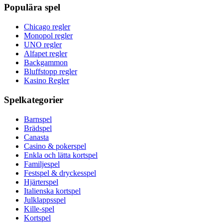
Populära spel
Chicago regler
Monopol regler
UNO regler
Alfapet regler
Backgammon
Bluffstopp regler
Kasino Regler
Spelkategorier
Barnspel
Brädspel
Canasta
Casino & pokerspel
Enkla och lätta kortspel
Familjespel
Festspel & dryckesspel
Hjärterspel
Italienska kortspel
Julklappsspel
Kille-spel
Kortspel