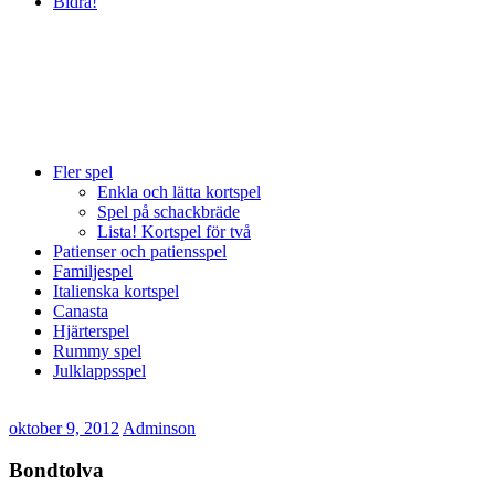
Bidra!
Fler spel
Enkla och lätta kortspel
Spel på schackbräde
Lista! Kortspel för två
Patienser och patiensspel
Familjespel
Italienska kortspel
Canasta
Hjärterspel
Rummy spel
Julklappsspel
oktober 9, 2012
Adminson
Bondtolva