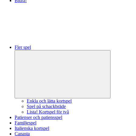
Bidra!
Fler spel
Expandera
undermeny
Enkla och lätta kortspel
Spel på schackbräde
Lista! Kortspel för två
Patienser och patiensspel
Familjespel
Italienska kortspel
Canasta