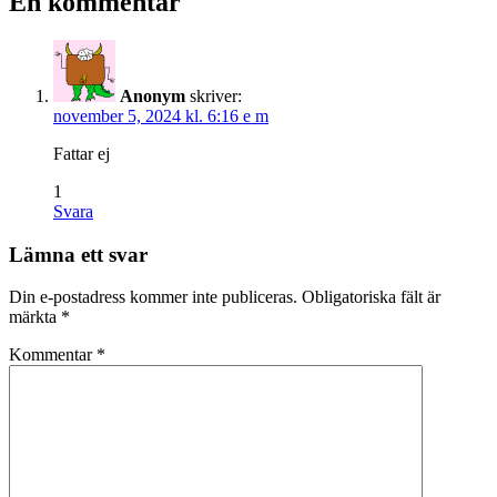
En kommentar
Anonym
skriver:
november 5, 2024 kl. 6:16 e m
Fattar ej
1
Svara
Lämna ett svar
Din e-postadress kommer inte publiceras.
Obligatoriska fält är
märkta
*
Kommentar
*