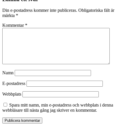
Din e-postadress kommer inte publiceras.
Obligatoriska fält är
märkta
*
Kommentar
*
Namn
E-postadress
Webbplats
Spara mitt namn, min e-postadress och webbplats i denna
webbläsare till nästa gång jag skriver en kommentar.