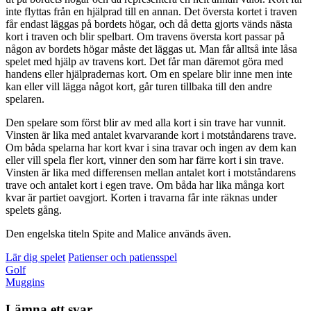
inte flyttas från en hjälprad till en annan. Det översta kortet i traven
får endast läggas på bordets högar, och då detta gjorts vänds nästa
kort i traven och blir spelbart. Om travens översta kort passar på
någon av bordets högar måste det läggas ut. Man får alltså inte låsa
spelet med hjälp av travens kort. Det får man däremot göra med
handens eller hjälpradernas kort. Om en spelare blir inne men inte
kan eller vill lägga något kort, går turen tillbaka till den andre
spelaren.
Den spelare som först blir av med alla kort i sin trave har vunnit.
Vinsten är lika med antalet kvarvarande kort i motståndarens trave.
Om båda spelarna har kort kvar i sina travar och ingen av dem kan
eller vill spela fler kort, vinner den som har färre kort i sin trave.
Vinsten är lika med differensen mellan antalet kort i motståndarens
trave och antalet kort i egen trave. Om båda har lika många kort
kvar är partiet oavgjort. Korten i travarna får inte räknas under
spelets gång.
Den engelska titeln Spite and Malice används även.
Lär dig spelet
Patienser och patiensspel
Inläggsnavigering
Föregående
Golf
inlägg:
Nästa
Muggins
inlägg:
Lämna ett svar