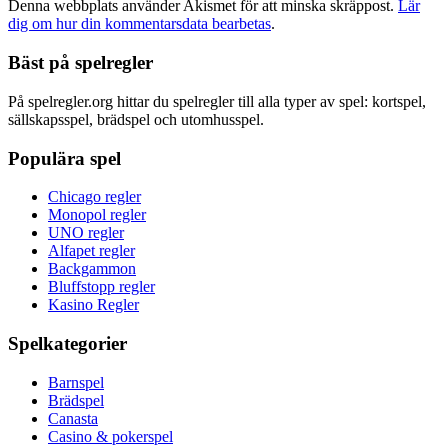
Denna webbplats använder Akismet för att minska skräppost.
Lär
dig om hur din kommentarsdata bearbetas
.
Bäst på spelregler
På spelregler.org hittar du spelregler till alla typer av spel: kortspel,
sällskapsspel, brädspel och utomhusspel.
Populära spel
Chicago regler
Monopol regler
UNO regler
Alfapet regler
Backgammon
Bluffstopp regler
Kasino Regler
Spelkategorier
Barnspel
Brädspel
Canasta
Casino & pokerspel