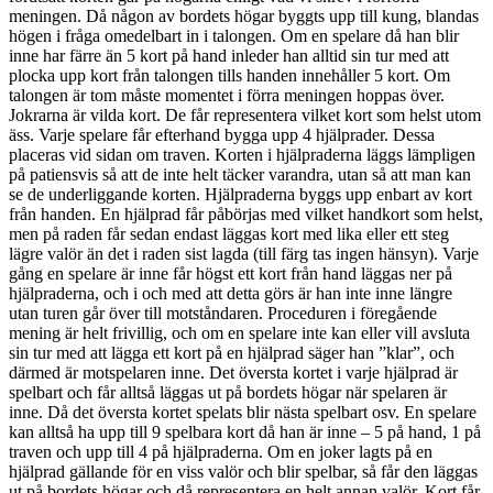
meningen. Då någon av bordets högar byggts upp till kung, blandas
högen i fråga omedelbart in i talongen. Om en spelare då han blir
inne har färre än 5 kort på hand inleder han alltid sin tur med att
plocka upp kort från talongen tills handen innehåller 5 kort. Om
talongen är tom måste momentet i förra meningen hoppas över.
Jokrarna är vilda kort. De får representera vilket kort som helst utom
äss. Varje spelare får efterhand bygga upp 4 hjälprader. Dessa
placeras vid sidan om traven. Korten i hjälpraderna läggs lämpligen
på patiensvis så att de inte helt täcker varandra, utan så att man kan
se de underliggande korten. Hjälpraderna byggs upp enbart av kort
från handen. En hjälprad får påbörjas med vilket handkort som helst,
men på raden får sedan endast läggas kort med lika eller ett steg
lägre valör än det i raden sist lagda (till färg tas ingen hänsyn). Varje
gång en spelare är inne får högst ett kort från hand läggas ner på
hjälpraderna, och i och med att detta görs är han inte inne längre
utan turen går över till motståndaren. Proceduren i föregående
mening är helt frivillig, och om en spelare inte kan eller vill avsluta
sin tur med att lägga ett kort på en hjälprad säger han ”klar”, och
därmed är motspelaren inne. Det översta kortet i varje hjälprad är
spelbart och får alltså läggas ut på bordets högar när spelaren är
inne. Då det översta kortet spelats blir nästa spelbart osv. En spelare
kan alltså ha upp till 9 spelbara kort då han är inne – 5 på hand, 1 på
traven och upp till 4 på hjälpraderna. Om en joker lagts på en
hjälprad gällande för en viss valör och blir spelbar, så får den läggas
ut på bordets högar och då representera en helt annan valör. Kort får