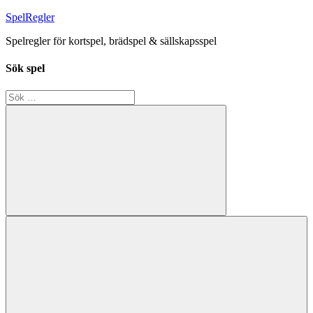
Hoppa
SpelRegler
till
Spelregler för kortspel, brädspel & sällskapsspel
innehåll
Sök spel
Sök
efter:
Sök