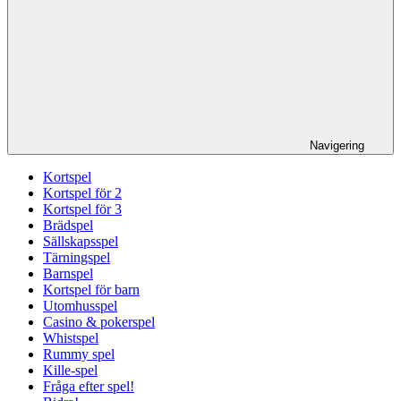
Navigering
Kortspel
Kortspel för 2
Kortspel för 3
Brädspel
Sällskapsspel
Tärningspel
Barnspel
Kortspel för barn
Utomhusspel
Casino & pokerspel
Whistspel
Rummy spel
Kille-spel
Fråga efter spel!