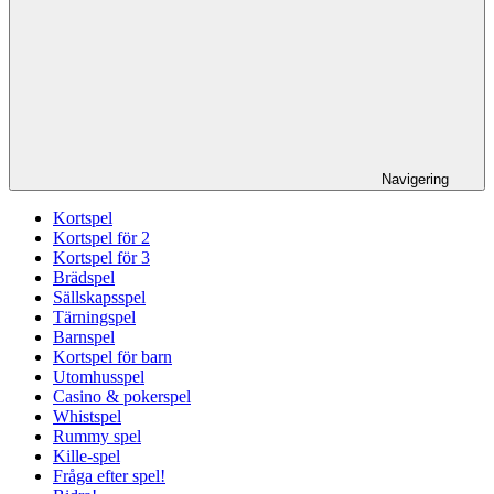
Navigering
Kortspel
Kortspel för 2
Kortspel för 3
Brädspel
Sällskapsspel
Tärningspel
Barnspel
Kortspel för barn
Utomhusspel
Casino & pokerspel
Whistspel
Rummy spel
Kille-spel
Fråga efter spel!