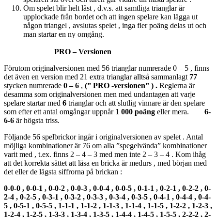
Om spelet blir helt låst , d.v.s. att samtliga trianglar är
upplockade från bordet och att ingen spelare kan lägga ut
någon triangel , avslutas spelet , inga fler poäng delas ut och
man startar en ny omgång.
PRO – Versionen
Förutom originalversionen med 56 trianglar numrerade 0 – 5 , finns
det även en version med 21 extra trianglar alltså sammanlagt
77
stycken numrerade
0 – 6
,
(”
PRO -versionen” ) .
Reglerna är
desamma som originalversionen men med undantagen att varje
spelare startar med
6
trianglar och att slutlig vinnare är den spelare
som efter ett antal omgångar uppnår
1 000 poäng
eller mera.
6-
6-6
är högsta triss.
Följande 56 spelbrickor ingår i originalversionen av spelet . Antal
möjliga kombinationer är 76 om alla ”spegelvända” kombinationer
varit med , t.ex. finns 2 – 4 – 3 med men inte 2 – 3 – 4 . Kom ihåg
att det korrekta sättet att läsa en bricka är medurs , med början med
det eller de lägsta siffrorna på brickan :
0-0-0 , 0-0-1 , 0-0-2 , 0-0-3 , 0-0-4 , 0-0-5 , 0-1-1 , 0-2-1 , 0-2-2 , 0-
2-4 , 0-2-5 , 0-3-1 , 0-3-2 , 0-3-3 , 0-3-4 , 0-3-5 , 0-4-1 , 0-4-4 , 0-4-
5 , 0-5-1 , 0-5-5 , 1-1-1 , 1-1-2 , 1-1-3 , 1-1-4 , 1-1-5 , 1-2-2 , 1-2-3 ,
1-2-4 , 1-2-5 , 1-3-3 , 1-3-4 , 1-3-5 , 1-4-4 , 1-4-5 , 1-5-5 , 2-2-2 , 2-