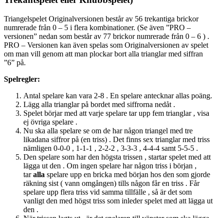
Triangelspelet Originalversionen består av 56 trekantiga brickor
numrerade från 0 – 5 i flera kombinationer. (Se även ”PRO –
versionen” nedan som består av 77 brickor numrerade från 0 – 6 ) .
PRO – Versionen kan även spelas som Originalversionen av spelet
om man vill genom att man plockar bort alla trianglar med siffran
”6” på.
Spelregler:
Antal spelare kan vara 2-8 . En spelare antecknar allas poäng.
Lägg alla trianglar på bordet med siffrorna nedåt .
Spelet börjar med att varje spelare tar upp fem trianglar , visa
ej övriga spelare .
Nu ska alla spelare se om de har någon triangel med tre
likadana siffror på (en triss) . Det finns sex trianglar med triss
nämligen 0-0-0 , 1-1-1 , 2-2-2 , 3-3-3 , 4-4-4 samt 5-5-5 .
Den spelare som har den högsta trissen , startar spelet med att
lägga ut den . Om ingen spelare har någon triss i början ,
tar
alla
spelare upp en bricka med början hos den som gjorde
räkning sist ( vann omgången) tills någon får en triss . Får
spelare upp flera triss vid samma tillfälle , så är det som
vanligt den med högst triss som inleder spelet med att lägga ut
den .