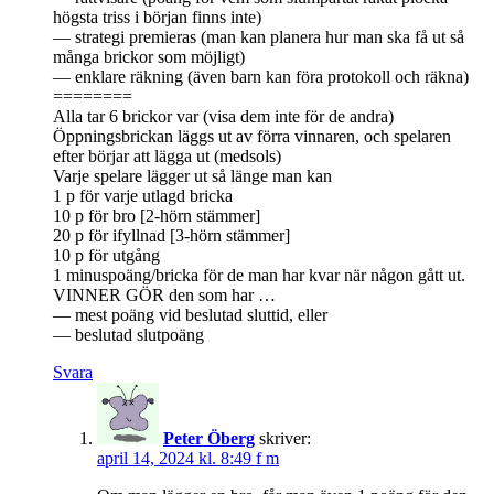
högsta triss i början finns inte)
— strategi premieras (man kan planera hur man ska få ut så
många brickor som möjligt)
— enklare räkning (även barn kan föra protokoll och räkna)
========
Alla tar 6 brickor var (visa dem inte för de andra)
Öppningsbrickan läggs ut av förra vinnaren, och spelaren
efter börjar att lägga ut (medsols)
Varje spelare lägger ut så länge man kan
1 p för varje utlagd bricka
10 p för bro [2-hörn stämmer]
20 p för ifyllnad [3-hörn stämmer]
10 p för utgång
1 minuspoäng/bricka för de man har kvar när någon gått ut.
VINNER GÖR den som har …
— mest poäng vid beslutad sluttid, eller
— beslutad slutpoäng
Svara
Peter Öberg
skriver:
april 14, 2024 kl. 8:49 f m