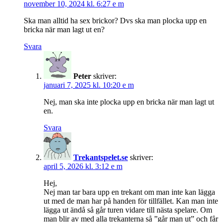
november 10, 2024 kl. 6:27 e m
Ska man alltid ha sex brickor? Dvs ska man plocka upp en
bricka när man lagt ut en?
Svara
Peter
skriver:
januari 7, 2025 kl. 10:20 e m
Nej, man ska inte plocka upp en bricka när man lagt ut
en.
Svara
Trekantspelet.se
skriver:
april 5, 2026 kl. 3:12 e m
Hej,
Nej man tar bara upp en trekant om man inte kan lägga
ut med de man har på handen för tillfället. Kan man inte
lägga ut ändå så går turen vidare till nästa spelare. Om
man blir av med alla trekanterna så ”går man ut” och får