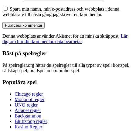
Spara mitt namn, min e-postadress och webbplats i denna
webbläsare till nästa gång jag skriver en kommentar.
Denna webbplats använder Akismet för att minska skräppost.
Lär
dig om hur din kommentarsdata bearbetas
.
Bäst på spelregler
På spelregler.org hittar du spelregler till alla typer av spel: kortspel,
sällskapsspel, brädspel och utomhusspel.
Populära spel
Chicago regler
Monopol regler
UNO regler
Alfapet regler
Backgammon
Bluffstopp regler
Kasino Regler