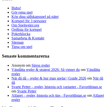
Bidra!
Gör egna spel
Köp dina sällskapsspel på nätet
Kortspel för 3 personer
Om Spelregler.org
Ordlista för kortspel
Pokerklocka
Samarbeta & Kontakt
Sitemap
Tipsa om spel
Senaste kommentarerna
Anonym
om
Stress regler
Vändåtta regler & strategi 2026: Så vinner du
om
Vändåtta
regler
När då då – regler & hur man spelar | Guide 2026
om
När då
då
Svarte Petter – regler, historia och varianter - Favoritlistan.se
om
Svarte Petter
Alfapet – regler, historia och tips - Favoritlistan.se
om
Alfapet
regler