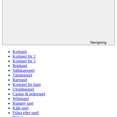
Navigering
Kortspel
Kortspel för 2
Kortspel för 3
Brädspel
Sällskapsspel
Tärningspel
Barnspel
Kortspel för barn
Utomhusspel
Casino & pokerspel
Whistspel
Rummy spel
Kille-spel
Fråga efter spel!