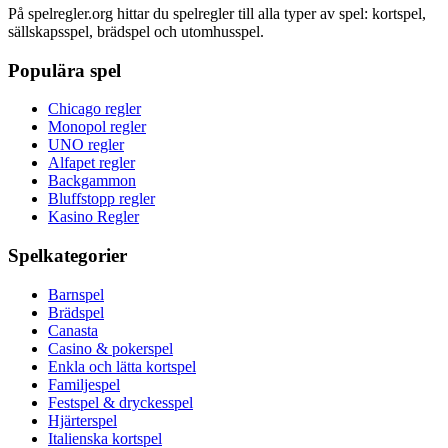
På spelregler.org hittar du spelregler till alla typer av spel: kortspel,
sällskapsspel, brädspel och utomhusspel.
Populära spel
Chicago regler
Monopol regler
UNO regler
Alfapet regler
Backgammon
Bluffstopp regler
Kasino Regler
Spelkategorier
Barnspel
Brädspel
Canasta
Casino & pokerspel
Enkla och lätta kortspel
Familjespel
Festspel & dryckesspel
Hjärterspel
Italienska kortspel