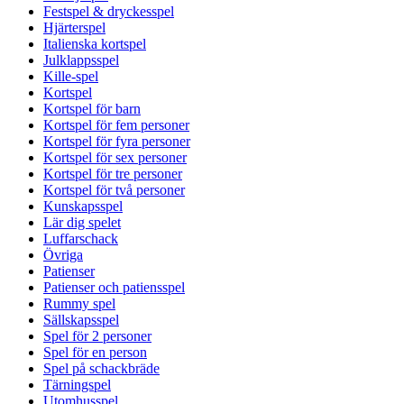
Festspel & dryckesspel
Hjärterspel
Italienska kortspel
Julklappsspel
Kille-spel
Kortspel
Kortspel för barn
Kortspel för fem personer
Kortspel för fyra personer
Kortspel för sex personer
Kortspel för tre personer
Kortspel för två personer
Kunskapsspel
Lär dig spelet
Luffarschack
Övriga
Patienser
Patienser och patiensspel
Rummy spel
Sällskapsspel
Spel för 2 personer
Spel för en person
Spel på schackbräde
Tärningspel
Utomhusspel