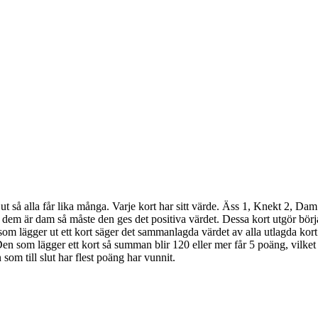
ut så alla får lika många. Varje kort har sitt värde. Äss 1, Knekt 2, Dam 3 
em är dam så måste den ges det positiva värdet. Dessa kort utgör börj
 som lägger ut ett kort säger det sammanlagda värdet av alla utlagda kor
som lägger ett kort så summan blir 120 eller mer får 5 poäng, vilket a
som till slut har flest poäng har vunnit.