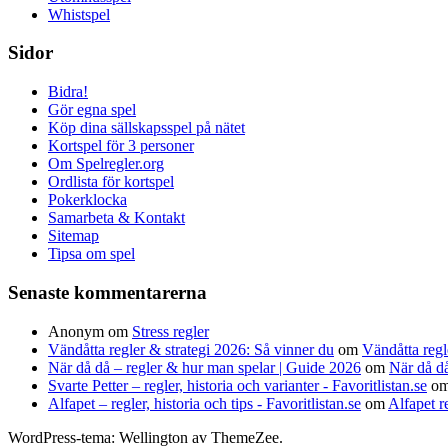
Whistspel
Sidor
Bidra!
Gör egna spel
Köp dina sällskapsspel på nätet
Kortspel för 3 personer
Om Spelregler.org
Ordlista för kortspel
Pokerklocka
Samarbeta & Kontakt
Sitemap
Tipsa om spel
Senaste kommentarerna
Anonym
om
Stress regler
Vändåtta regler & strategi 2026: Så vinner du
om
Vändåtta regl
När då då – regler & hur man spelar | Guide 2026
om
När då d
Svarte Petter – regler, historia och varianter - Favoritlistan.se
o
Alfapet – regler, historia och tips - Favoritlistan.se
om
Alfapet r
WordPress-tema: Wellington av ThemeZee.