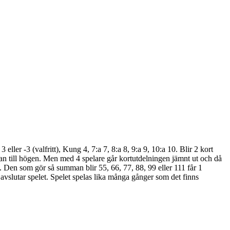
eller -3 (valfritt), Kung 4, 7:a 7, 8:a 8, 9:a 9, 10:a 10. Blir 2 kort
an till högen. Men med 4 spelare går kortutdelningen jämnt ut och då
t. Den som gör så summan blir 55, 66, 77, 88, 99 eller 111 får 1
vslutar spelet. Spelet spelas lika många gånger som det finns