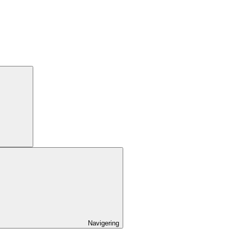
Navigering