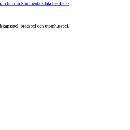
 om hur din kommentarsdata bearbetas
.
 sällskapsspel, brädspel och utomhusspel.