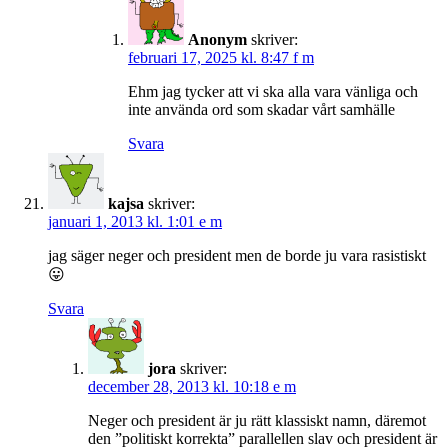
Anonym
skriver:
februari 17, 2025 kl. 8:47 f m
Ehm jag tycker att vi ska alla vara vänliga och
inte använda ord som skadar vårt samhälle
Svara
kajsa
skriver:
januari 1, 2013 kl. 1:01 e m
jag säger neger och president men de borde ju vara rasistiskt
😛
Svara
jora
skriver:
december 28, 2013 kl. 10:18 e m
Neger och president är ju rätt klassiskt namn, däremot
den ”politiskt korrekta” parallellen slav och president är