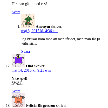
Får man gå ut med ess?
Svara
Anonym
skriver:
maj 8, 2017 kl. 4:36 e m
Jag brukar köra med att man får det, men man får ju
välja själv.
Svara
Olof
skriver:
maj 14, 2015 kl. 9:21 e m
Nice spel!
SWAG
Svara
Felicia Birgersson
skriver: