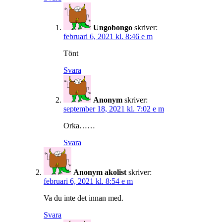
Ungobongo
skriver:
februari 6, 2021 kl. 8:46 e m
Tönt
Svara
Anonym
skriver:
september 18, 2021 kl. 7:02 e m
Orka……
Svara
Anonym akolist
skriver:
februari 6, 2021 kl. 8:54 e m
Va du inte det innan med.
Svara