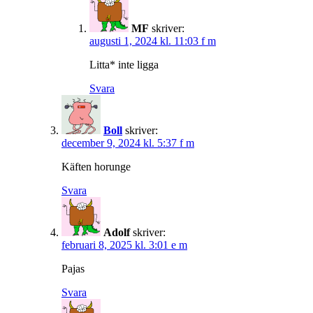
MF
skriver:
augusti 1, 2024 kl. 11:03 f m
Litta* inte ligga
Svara
Boll
skriver:
december 9, 2024 kl. 5:37 f m
Käften horunge
Svara
Adolf
skriver:
februari 8, 2025 kl. 3:01 e m
Pajas
Svara