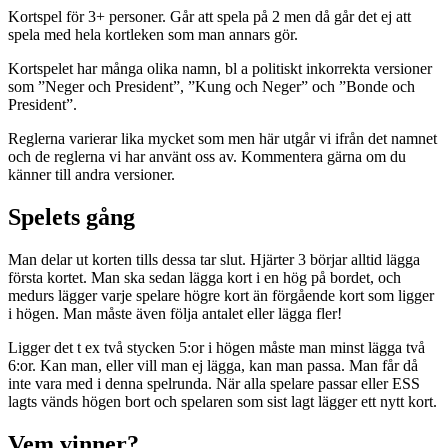
Kortspel för 3+ personer. Går att spela på 2 men då går det ej att
spela med hela kortleken som man annars gör.
Kortspelet har många olika namn, bl a politiskt inkorrekta versioner
som ”Neger och President”, ”Kung och Neger” och ”Bonde och
President”.
Reglerna varierar lika mycket som men här utgår vi ifrån det namnet
och de reglerna vi har använt oss av. Kommentera gärna om du
känner till andra versioner.
Spelets gång
Man delar ut korten tills dessa tar slut. Hjärter 3 börjar alltid lägga
första kortet. Man ska sedan lägga kort i en hög på bordet, och
medurs lägger varje spelare högre kort än förgående kort som ligger
i högen. Man måste även följa antalet eller lägga fler!
Ligger det t ex två stycken 5:or i högen måste man minst lägga två
6:or. Kan man, eller vill man ej lägga, kan man passa. Man får då
inte vara med i denna spelrunda. När alla spelare passar eller ESS
lagts vänds högen bort och spelaren som sist lagt lägger ett nytt kort.
Vem vinner?