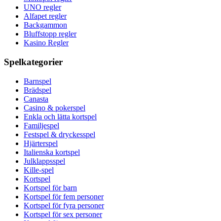
UNO regler
Alfapet regler
Backgammon
Bluffstopp regler
Kasino Regler
Spelkategorier
Barnspel
Brädspel
Canasta
Casino & pokerspel
Enkla och lätta kortspel
Familjespel
Festspel & dryckesspel
Hjärterspel
Italienska kortspel
Julklappsspel
Kille-spel
Kortspel
Kortspel för barn
Kortspel för fem personer
Kortspel för fyra personer
Kortspel för sex personer