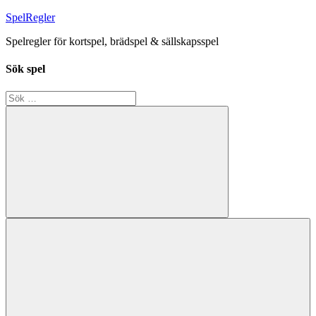
Hoppa
SpelRegler
till
Spelregler för kortspel, brädspel & sällskapsspel
innehåll
Sök spel
Sök
efter:
Sök