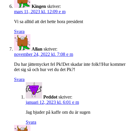
Kingen
skriver:
mars 11, 2023 kl. 12:09 e m
Vi sa alltid att det hette hora president
Svara
Allan
skriver:
november 24, 2022 kl. 7:08 e m
Du har jättemycket fel Pk!Det skadar inte folk!!Hur kommer
det sig så och hur vet du det Pk?!
Svara
Peddot
skriver:
januari 12, 2023 kl. 6:01 e m
Jag bjuder på kaffe om du är sugen
Svara