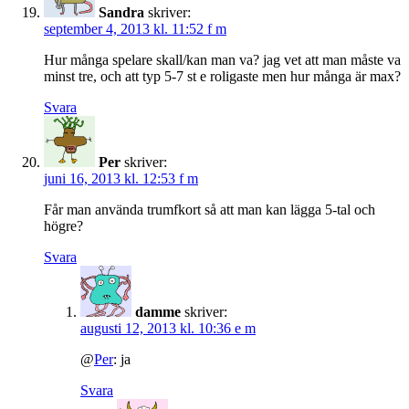
Sandra
skriver:
september 4, 2013 kl. 11:52 f m
Hur många spelare skall/kan man va? jag vet att man måste va
minst tre, och att typ 5-7 st e roligaste men hur många är max?
Svara
Per
skriver:
juni 16, 2013 kl. 12:53 f m
Får man använda trumfkort så att man kan lägga 5-tal och
högre?
Svara
damme
skriver:
augusti 12, 2013 kl. 10:36 e m
@
Per
: ja
Svara