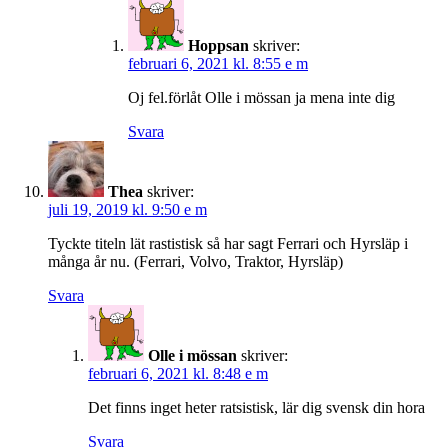
Hoppsan
skriver:
februari 6, 2021 kl. 8:55 e m
Oj fel.förlåt Olle i mössan ja mena inte dig
Svara
Thea
skriver:
juli 19, 2019 kl. 9:50 e m
Tyckte titeln lät rastistisk så har sagt Ferrari och Hyrsläp i
många år nu. (Ferrari, Volvo, Traktor, Hyrsläp)
Svara
Olle i mössan
skriver:
februari 6, 2021 kl. 8:48 e m
Det finns inget heter ratsistisk, lär dig svensk din hora
Svara