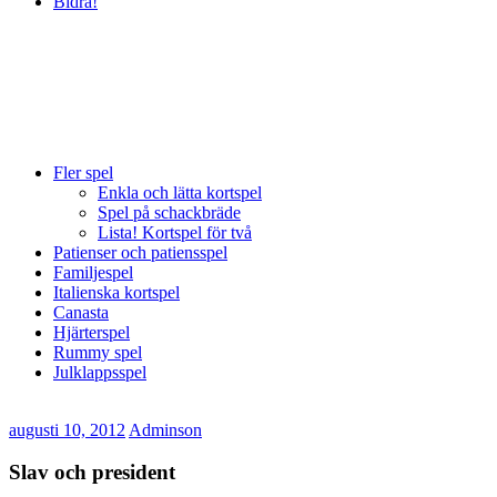
Bidra!
Fler spel
Enkla och lätta kortspel
Spel på schackbräde
Lista! Kortspel för två
Patienser och patiensspel
Familjespel
Italienska kortspel
Canasta
Hjärterspel
Rummy spel
Julklappsspel
augusti 10, 2012
Adminson
Slav och president