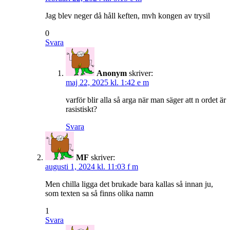
Jag blev neger då håll keften, mvh kongen av trysil
0
Svara
Anonym
skriver:
maj 22, 2025 kl. 1:42 e m
varför blir alla så arga när man säger att n ordet är
rasistiskt?
Svara
MF
skriver:
augusti 1, 2024 kl. 11:03 f m
Men chilla ligga det brukade bara kallas så innan ju,
som texten sa så finns olika namn
1
Svara