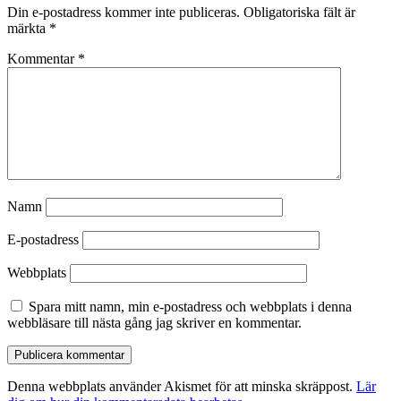
Din e-postadress kommer inte publiceras.
Obligatoriska fält är
märkta
*
Kommentar
*
Namn
E-postadress
Webbplats
Spara mitt namn, min e-postadress och webbplats i denna
webbläsare till nästa gång jag skriver en kommentar.
Denna webbplats använder Akismet för att minska skräppost.
Lär