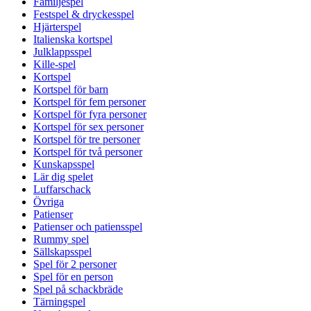
Familjespel
Festspel & dryckesspel
Hjärterspel
Italienska kortspel
Julklappsspel
Kille-spel
Kortspel
Kortspel för barn
Kortspel för fem personer
Kortspel för fyra personer
Kortspel för sex personer
Kortspel för tre personer
Kortspel för två personer
Kunskapsspel
Lär dig spelet
Luffarschack
Övriga
Patienser
Patienser och patiensspel
Rummy spel
Sällskapsspel
Spel för 2 personer
Spel för en person
Spel på schackbräde
Tärningspel