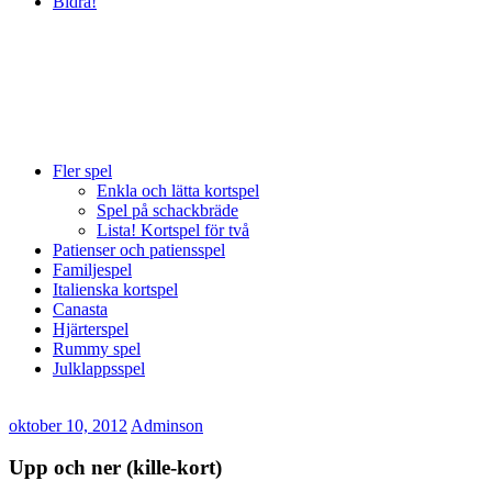
Bidra!
Fler spel
Enkla och lätta kortspel
Spel på schackbräde
Lista! Kortspel för två
Patienser och patiensspel
Familjespel
Italienska kortspel
Canasta
Hjärterspel
Rummy spel
Julklappsspel
oktober 10, 2012
Adminson
Upp och ner (kille-kort)