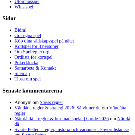
Utomhusspel
Whistspel
Sidor
Bidra!
Gör egna spel
Köp dina sällskapsspel på nätet
Kortspel för 3 personer
Om Spelregler.org
Ordlista för kortspel
Pokerklocka
Samarbeta & Kontakt
Sitemap
Tipsa om spel
Senaste kommentarerna
Anonym
om
Stress regler
Vändåtta regler & strategi 2026: Så vinner du
om
Vändåtta
regler
När då då – regler & hur man spelar | Guide 2026
om
När då
då
Svarte Petter – regler, historia och varianter - Favoritlistan.se
om
Svarte Petter