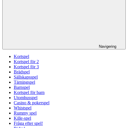
Navigering
Kortspel
Kortspel för 2
Kortspel för 3
Brädspel
Sällskapsspel
Tärningspel
Barnspel
Kortspel för barn
Utomhusspel
Casino & pokerspel
Whistspel
Rummy spel
Kille-spel
Fråga efter spel!