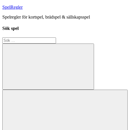
Hoppa
SpelRegler
till
Spelregler för kortspel, brädspel & sällskapsspel
innehåll
Sök spel
Sök
efter:
Sök