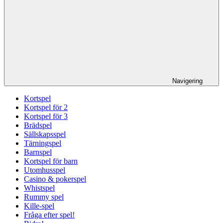
Navigering
Kortspel
Kortspel för 2
Kortspel för 3
Brädspel
Sällskapsspel
Tärningspel
Barnspel
Kortspel för barn
Utomhusspel
Casino & pokerspel
Whistspel
Rummy spel
Kille-spel
Fråga efter spel!