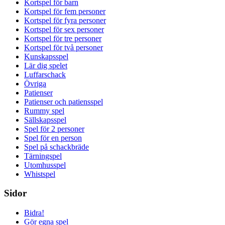
Kortspel för barn
Kortspel för fem personer
Kortspel för fyra personer
Kortspel för sex personer
Kortspel för tre personer
Kortspel för två personer
Kunskapsspel
Lär dig spelet
Luffarschack
Övriga
Patienser
Patienser och patiensspel
Rummy spel
Sällskapsspel
Spel för 2 personer
Spel för en person
Spel på schackbräde
Tärningspel
Utomhusspel
Whistspel
Sidor
Bidra!
Gör egna spel