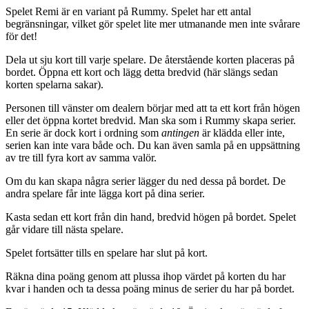
Spelet Remi är en variant på Rummy. Spelet har ett antal
begränsningar, vilket gör spelet lite mer utmanande men inte svårare
för det!
Dela ut sju kort till varje spelare. De återstående korten placeras på
bordet. Öppna ett kort och lägg detta bredvid (här slängs sedan
korten spelarna sakar).
Personen till vänster om dealern börjar med att ta ett kort från högen
eller det öppna kortet bredvid. Man ska som i Rummy skapa serier.
En serie är dock kort i ordning som
antingen
är klädda eller inte,
serien kan inte vara både och. Du kan även samla på en uppsättning
av tre till fyra kort av samma valör.
Om du kan skapa några serier lägger du ned dessa på bordet. De
andra spelare får inte lägga kort på dina serier.
Kasta sedan ett kort från din hand, bredvid högen på bordet. Spelet
går vidare till nästa spelare.
Spelet fortsätter tills en spelare har slut på kort.
Räkna dina poäng genom att plussa ihop värdet på korten du har
kvar i handen och ta dessa poäng minus de serier du har på bordet.