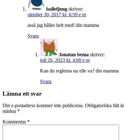
ballefjong
skriver:
oktober 30, 2017 kl. 6:59 e m
asså jag håller helt med! din mamma
Svara
Jonatan bema
skriver:
juli 26, 2023 kl. 4:00 e m
Kan du reglerna nu elle va? din mamma
Svara
Lämna ett svar
Din e-postadress kommer inte publiceras.
Obligatoriska fält är
märkta
*
Kommentar
*