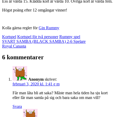
Ess är värda 15. Klädda kort är värda 10. Övriga kort är värda fem.
Högst poäng efter 12 omgångar vinner!
Kolla gärna regler för
Gin Rummy
Kortspel
Kortspel för två personer
Rummy spel
Inläggsnavigering
Föregående
SVART SAMBA (BLACK SAMBA) 2-6 Spelare
inlägg:
Nästa
Royal Canasta
inlägg:
6 kommentarer
Anonym
skriver:
februari 3, 2020 kl. 1:41 e m
Får man låta bli att saka? Måste man hela tiden ha sju kort
eller får man samla på sig och bara saka om man vill?
Svara