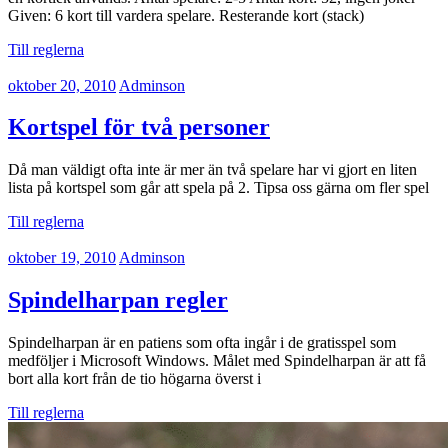
Given: 6 kort till vardera spelare. Resterande kort (stack)
Till reglerna
oktober 20, 2010
Adminson
Kortspel för två personer
Då man väldigt ofta inte är mer än två spelare har vi gjort en liten
lista på kortspel som går att spela på 2. Tipsa oss gärna om fler spel
Till reglerna
oktober 19, 2010
Adminson
Spindelharpan regler
Spindelharpan är en patiens som ofta ingår i de gratisspel som
medföljer i Microsoft Windows. Målet med Spindelharpan är att få
bort alla kort från de tio högarna överst i
Till reglerna