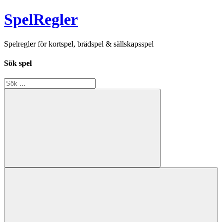
Hoppa
SpelRegler
till
innehåll
Spelregler för kortspel, brädspel & sällskapsspel
Sök spel
Sök
efter:
Sök