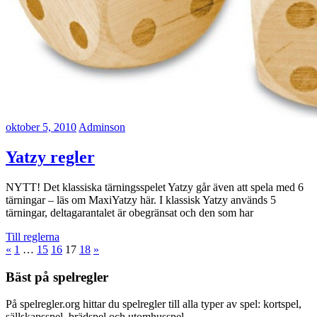
oktober 5, 2010
Adminson
Yatzy regler
NYTT! Det klassiska tärningsspelet Yatzy går även att spela med 6
tärningar – läs om MaxiYatzy här. I klassisk Yatzy används 5
tärningar, deltagarantalet är obegränsat och den som har
Till reglerna
Sidnumrering
Föregående
Nästa
«
1
…
15
16
17
18
»
inlägg
inlägg
för
Bäst på spelregler
inlägg
På spelregler.org hittar du spelregler till alla typer av spel: kortspel,
sällskapsspel, brädspel och utomhusspel.