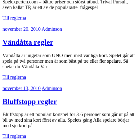
Spelexperten.com – bättre priser och störst utbud. Trival Pursuit,
även kallat TP, är ett av de populäraste frågespel
Till reglerna
november 20, 2010
Adminson
Vändåtta regler
Vändåtta är ungefär som UNO men med vanliga kort. Spelet går att
spela på två personer men är som bäst på tre eller fler spelare. Så
spelar du Vändåtta Var
Till reglerna
november 13, 2010
Adminson
Bluffstopp regler
Bluffstopp är ett populärt kortspel för 3-6 personer som går ut på att
bli av med sina kort först av alla. Spelets gång Alla spelare börjar
med sju kort på
Till reglerna