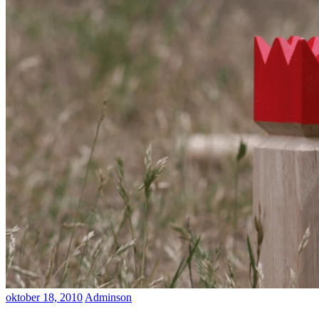
oktober 18, 2010
Adminson