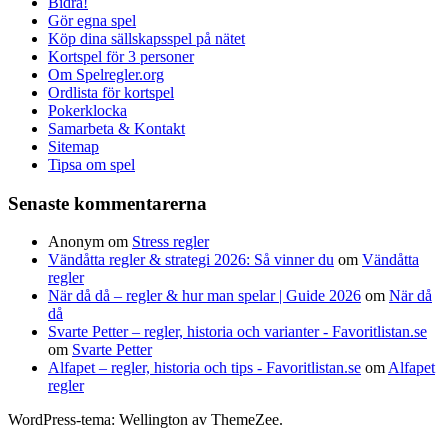
Bidra!
Gör egna spel
Köp dina sällskapsspel på nätet
Kortspel för 3 personer
Om Spelregler.org
Ordlista för kortspel
Pokerklocka
Samarbeta & Kontakt
Sitemap
Tipsa om spel
Senaste kommentarerna
Anonym
om
Stress regler
Vändåtta regler & strategi 2026: Så vinner du
om
Vändåtta
regler
När då då – regler & hur man spelar | Guide 2026
om
När då
då
Svarte Petter – regler, historia och varianter - Favoritlistan.se
om
Svarte Petter
Alfapet – regler, historia och tips - Favoritlistan.se
om
Alfapet
regler
WordPress-tema: Wellington av ThemeZee.