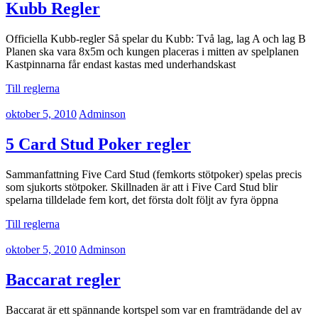
Kubb Regler
Officiella Kubb-regler Så spelar du Kubb: Två lag, lag A och lag B
Planen ska vara 8x5m och kungen placeras i mitten av spelplanen
Kastpinnarna får endast kastas med underhandskast
Till reglerna
oktober 5, 2010
Adminson
5 Card Stud Poker regler
Sammanfattning Five Card Stud (femkorts stötpoker) spelas precis
som sjukorts stötpoker. Skillnaden är att i Five Card Stud blir
spelarna tilldelade fem kort, det första dolt följt av fyra öppna
Till reglerna
oktober 5, 2010
Adminson
Baccarat regler
Baccarat är ett spännande kortspel som var en framträdande del av